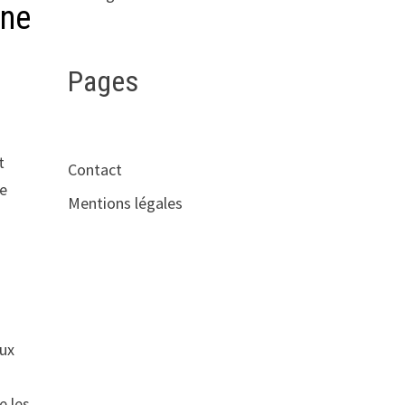
une
Pages
t
Contact
re
Mentions légales
eux
e les