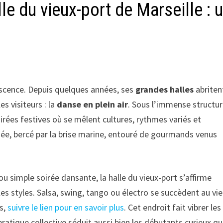
lle du vieux-port de Marseille : 
vescence. Depuis quelques années, ses
grandes halles
abriten
s visiteurs : la
danse en plein air
. Sous l’immense structu
irées festives où se mêlent cultures, rythmes variés et
née, bercé par la brise marine, entouré de gourmands venus
ou simple soirée dansante, la halle du vieux-port s’affirme
les styles. Salsa, swing, tango ou électro se succèdent au vi
ns,
suivre le lien pour en savoir plus
. Cet endroit fait vibrer les
pratique collective séduit aussi bien les débutants curieux qu