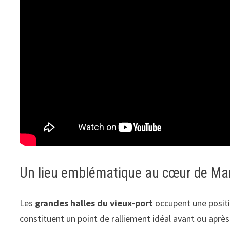
Un lieu emblématique au cœur de Mar
Les
grandes halles du vieux-port
occupent une positio
constituent un point de ralliement idéal avant ou après 